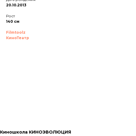
20.10.2013
Рост
140 см
Filmtoolz
КиноТеатр
Видео
Образование
Карьера
Навыки
Параметры
Видео
Образование
Киношкола КИНОЭВОЛЮЦИЯ