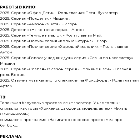
Карьера
РАБОТЫ В КИНО:
2025. Сериал «Офис. Дети». - Роль главная Петя -бухгалтер .
2025. Сериал «Полдень». - Мышкин.
2025. Сериал «Амазонка Катя». - Игорь .
2025. Детектив «На кончике пера». - Антон
2025. Сериал «Темное начало». - Роль главная Май.
2025. Сериал «Порча» серия «Кольца Сатурна» - Егор.
2025. Сериал «Порча» серия «Хороший мальчик». - Роль главная
Антон
2025. Сериал «Голоса ушедших душ» серия «Семья по наследству». -
Михаил
2025. Сериал «Слепая» 17 сезон серия «Большие шаги». - Главная
роль Борис.
2025. Озвучка музыкального спектакля на Фоксфорд . - Роль главная
Артём
ТВ:
Телеканал Карусель в программе «Навигатор. У нас гости!» :
снимался как гость «Хоккеист, дзюдоист, модель, актер - Михаил
Овчинников!»;
снимался в программе «Навигатор новости» программа про
битбокс.
РЕКЛАМА: